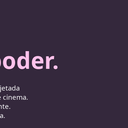
oder.
jetada
e cinema.
nte.
a.