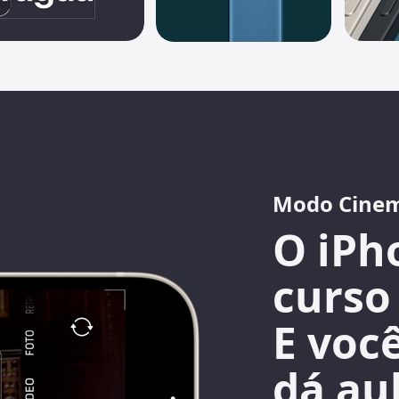
Modo Cine
O iPh
curso
E voc
dá au