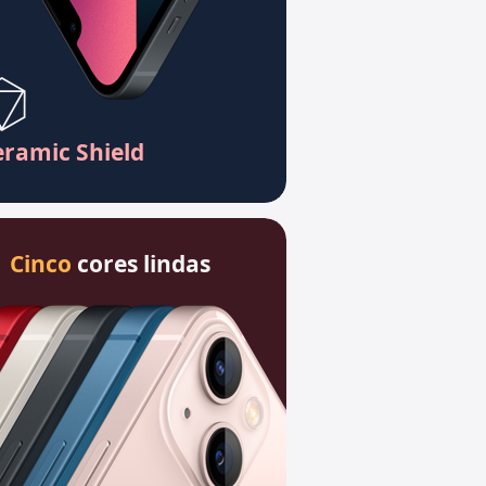
eramic Shield
Cinco
cores lindas