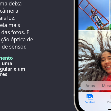
ema deixa
A câmera
is luz.
ela mais
 das fotos. E
ação óptica de
de sensor.
mento
a uma
gular e um
res