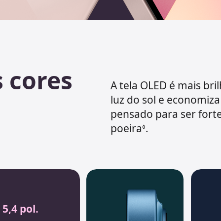
s cores
A tela OLED é mais bril
luz do sol e economiza
pensado para ser forte
poeira
.
◊
5,4 pol.