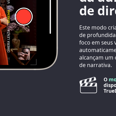
de di
Este modo cria
de profundida
foco em seus 
automaticamen
alcançam um o
de narrativa.
O
mo
disp
True