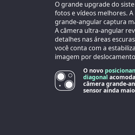
O grande upgrade do sist
fotos e vídeos melhores. 
grande-angular captura ma
A câmera ultra-angular rev
detalhes nas áreas escuras
você conta com a estabiliz
imagem por deslocamento 
O novo
posiciona
diagonal
acomod
câmera grande‑an
sensor ainda maio