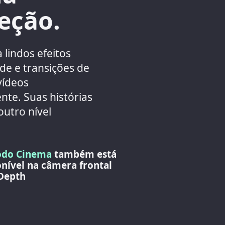
reção.
 lindos efeitos
de e transições de
vídeos
te. Suas histórias
utro nível
do Cinema
também está
onível na câmera frontal
Depth