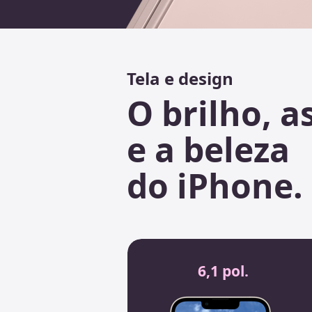
Tela e design
O brilho, a
e a beleza
do iPhone.
6,1 pol.