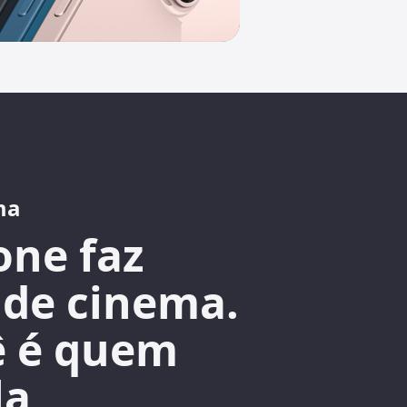
ma
one faz
 de cinema.
ê é quem
la